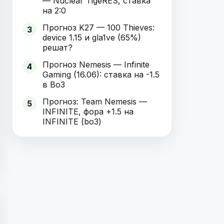
— Nuclear TigeRES, ставка
на 2:0
Прогноз K27 — 100 Thieves:
3
device 1.15 и gla1ve (65%)
решат?
Прогноз Nemesis — Infinite
4
Gaming (16.06): ставка на -1.5
в Bo3
Прогноз: Team Nemesis —
5
INFINITE, фора +1.5 на
INFINITE (bo3)