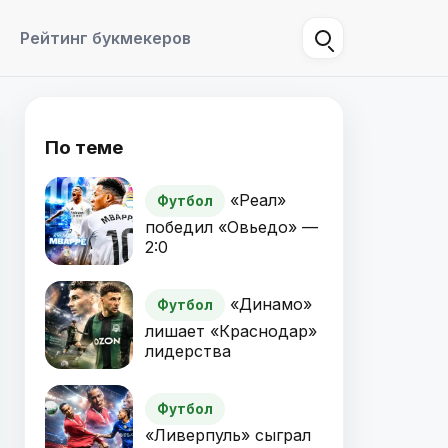
Рейтинг букмекеров
По теме
«Реал»
Футбол
победил «Овьедо» —
2:0
«Динамо»
Футбол
лишает «Краснодар»
лидерства
Футбол
«Ливерпуль» сыграл