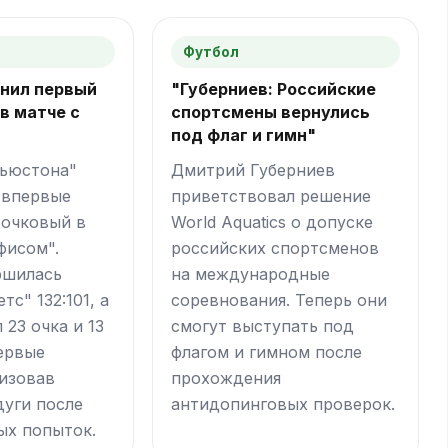
Футбол
лнил первый
"Губерниев: Российские
в матче с
спортсмены вернулись
под флаг и гимн"
Хьюстона"
Дмитрий Губерниев
 впервые
приветствовал решение
хочковый в
World Aquatics о допуске
фисом".
российских спортсменов
ршилась
на международные
тс" 132:101, а
соревнования. Теперь они
 23 очка и 13
смогут выступать под
ервые
флагом и гимном после
изовав
прохождения
дуги после
антидопинговых проверок.
ых попыток.