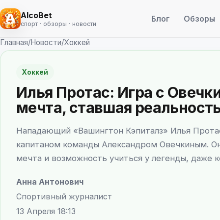
AlcoBet
Блог
Обзоры
спорт · обзоры · новости
Главная
/
Новости
/
Хоккей
Хоккей
Илья Протас: Игра с Овечк
мечта, ставшая реальност
Нападающий «Вашингтон Кэпиталз» Илья Протас
капитаном команды Александром Овечкиным. Он 
мечта и возможность учиться у легенды, даже к
Анна Антонович
Спортивный журналист
13 Апреля 18:13