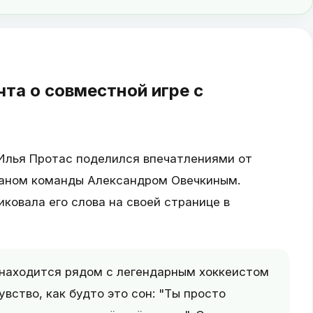
та о совместной игре с
Илья Протас поделился впечатлениями от
таном команды Александром Овечкиным.
овала его слова на своей странице в
н находится рядом с легендарным хоккеистом
вство, как будто это сон: "Ты просто