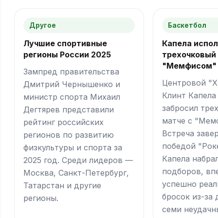
Другое
Баскетбол
Лучшие спортивные
Капела испо
регионы России 2025
трехочковый 
"Мемфисом"
Зампред правительства
Центровой "
Дмитрий Чернышенко и
Клинт Капела
министр спорта Михаил
забросил тре
Дегтярев представили
матче с "Мем
рейтинг российских
Встреча заве
регионов по развитию
победой "Роке
физкультуры и спорта за
Капела набрал
2025 год. Среди лидеров —
подборов, вп
Москва, Санкт-Петербург,
успешно реал
Татарстан и другие
бросок из-за 
регионы.
семи неудачн