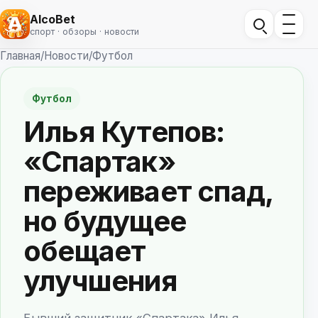
AlcoBet
спорт · обзоры · новости
Главная
/
Новости
/
Футбол
Футбол
Илья Кутепов:
«Спартак»
переживает спад,
но будущее
обещает
улучшения
Бывший защитник «Спартака» Илья