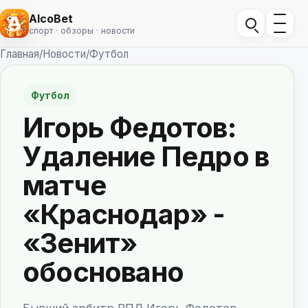
AlcoBet
спорт · обзоры · новости
Главная
/
Новости
/
Футбол
Футбол
Игорь Федотов:
Удаление Педро в
матче
«Краснодар» -
«Зенит»
обосновано
Бывший арбитр РПЛ Игорь Федотов