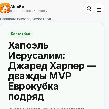
AlcoBet
спорт · обзоры · новости
Главная
/
Новости
/
Баскетбол
Баскетбол
Хапоэль
Иерусалим:
Джаред Харпер —
дважды MVP
Еврокубка
подряд
Джаред Харпер, защитник "Хапоэля"