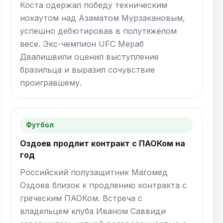
Коста одержал победу техническим
нокаутом над Азаматом Мурзакановым,
успешно дебютировав в полутяжёлом
весе. Экс-чемпион UFC Мераб
Двалишвили оценил выступление
бразильца и выразил сочувствие
проигравшему.
Футбол
Оздоев продлит контракт с ПАОКом на
год
Российский полузащитник Магомед
Оздоев близок к продлению контракта с
греческим ПАОКом. Встреча с
владельцем клуба Иваном Саввиди