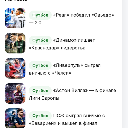
«Реал» победил «Овьедо»
Футбол
— 2:0
«Динамо» лишает
Футбол
«Краснодар» лидерства
«Ливерпуль» сыграл
Футбол
вничью с «Челси»
«Астон Вилла» — в финале
Футбол
Лиги Европы
ПСЖ сыграл вничью с
Футбол
«Баварией» и вышел в финал