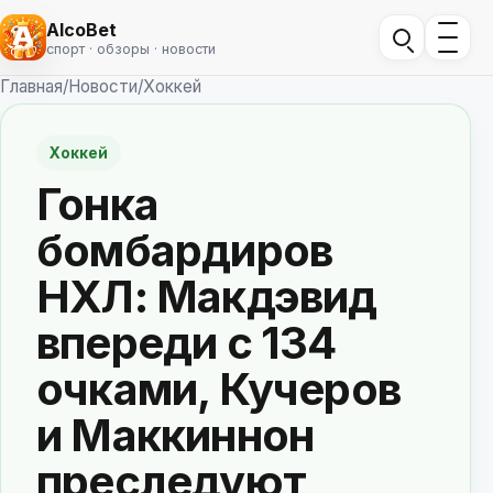
AlcoBet
спорт · обзоры · новости
Главная
/
Новости
/
Хоккей
Хоккей
Гонка
бомбардиров
НХЛ: Макдэвид
впереди с 134
очками, Кучеров
и Маккиннон
преследуют