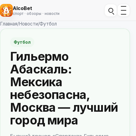
AlcoBet
спорт · обзоры · новости
Главная
/
Новости
/
Футбол
Футбол
Гильермо
Абаскаль:
Мексика
небезопасна,
Москва — лучший
город мира
Бывший тренер «Спартака» Гильермо