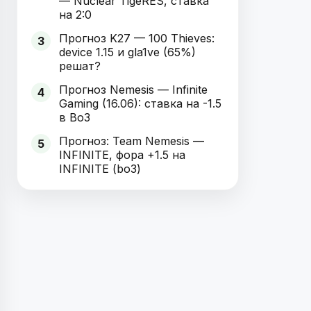
— Nuclear TigeRES, ставка
на 2:0
Прогноз K27 — 100 Thieves:
3
device 1.15 и gla1ve (65%)
решат?
Прогноз Nemesis — Infinite
4
Gaming (16.06): ставка на -1.5
в Bo3
Прогноз: Team Nemesis —
5
INFINITE, фора +1.5 на
INFINITE (bo3)