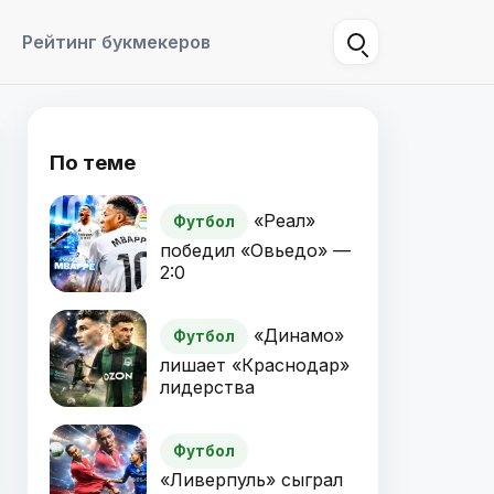
Рейтинг букмекеров
По теме
«Реал»
Футбол
победил «Овьедо» —
2:0
«Динамо»
Футбол
лишает «Краснодар»
лидерства
Футбол
«Ливерпуль» сыграл