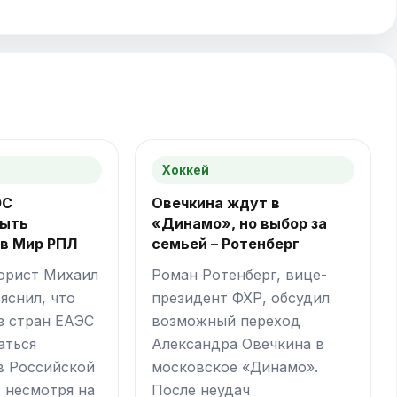
Хоккей
ЭС
Овечкина ждут в
быть
«Динамо», но выбор за
 в Мир РПЛ
семьей – Ротенберг
юрист Михаил
Роман Ротенберг, вице-
яснил, что
президент ФХР, обсудил
з стран ЕАЭС
возможный переход
аться
Александра Овечкина в
в Российской
московское «Динамо».
, несмотря на
После неудач