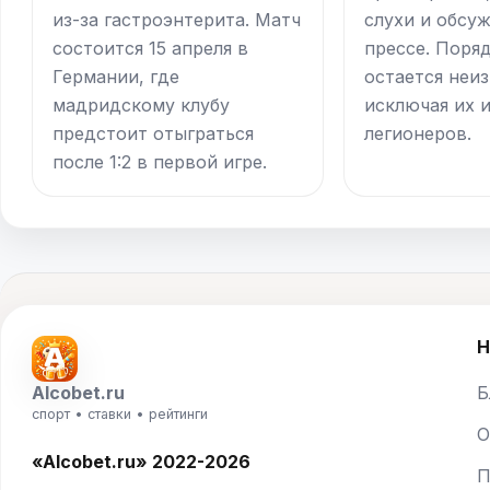
из-за гастроэнтерита. Матч
слухи и обсу
состоится 15 апреля в
прессе. Поряд
Германии, где
остается неи
мадридскому клубу
исключая их 
предстоит отыграться
легионеров.
после 1:2 в первой игре.
Н
Alcobet.ru
Б
спорт • ставки • рейтинги
О
«Alcobet.ru» 2022-2026
П