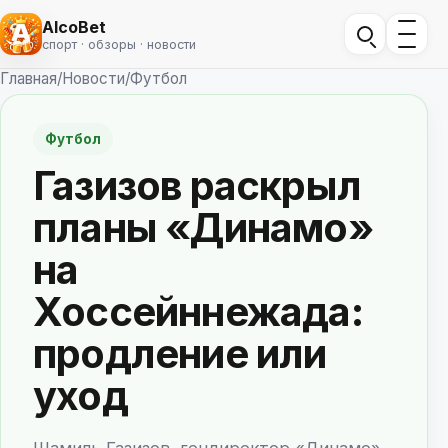
AlcoBet
спорт · обзоры · новости
Главная
/
Новости
/
Футбол
Футбол
Газизов раскрыл
планы «Динамо»
на
Хоссейннежада:
продление или
уход
Шамиль Газизов, гендиректор «Динамо»