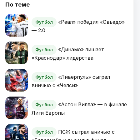
По теме
«Реал» победил «Овьедо»
Футбол
— 2:0
«Динамо» лишает
Футбол
«Краснодар» лидерства
«Ливерпуль» сыграл
Футбол
вничью с «Челси»
«Астон Вилла» — в финале
Футбол
Лиги Европы
ПСЖ сыграл вничью с
Футбол