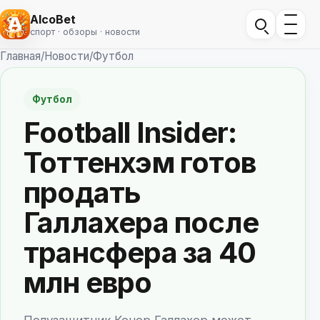
AlcoBet
спорт · обзоры · новости
Главная
/
Новости
/
Футбол
Футбол
Football Insider:
Тоттенхэм готов
продать
Галлахера после
трансфера за 40
млн евро
Полузащитник Конор Галлахер может