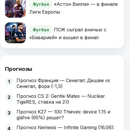
«Астон Вилла» — в финале
Футбол
Лиги Европы
ПСЖ сыграл вничью с
Футбол
«Баварией» и вышел в финал
Прогнозы
Прогноз Франция — Сенегал: Дешам vs
1
Сенегал, фора (-1,5)
Прогноз CS 2: Gentle Mates — Nuclear
2
TigeRES, ставка на 2:0
Прогноз K27 — 100 Thieves: device 1.15 и
3
gla1ve (65%) решат?
Прогноз Nemesis — Infinite Gaming (16.06):
4