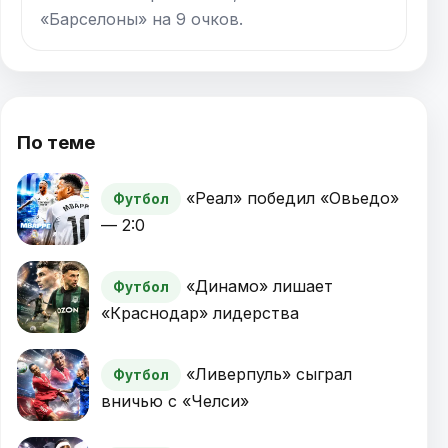
«Барселоны» на 9 очков.
По теме
«Реал» победил «Овьедо»
Футбол
— 2:0
«Динамо» лишает
Футбол
«Краснодар» лидерства
«Ливерпуль» сыграл
Футбол
вничью с «Челси»