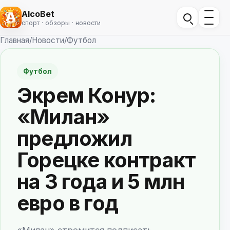
AlcoBet
спорт · обзоры · новости
Главная
/
Новости
/
Футбол
Футбол
Экрем Конур:
«Милан»
предложил
Горецке контракт
на 3 года и 5 млн
евро в год
«Милан» стремится подписать