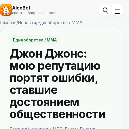
AlcoBet
спорт · обзоры · новости
Главная
/
Новости
/
Единоборства / ММА
Единоборства / ММА
Джон Джонс:
мою репутацию
портят ошибки,
ставшие
достоянием
общественности
Бывший чемпион UFC Джон Джонс