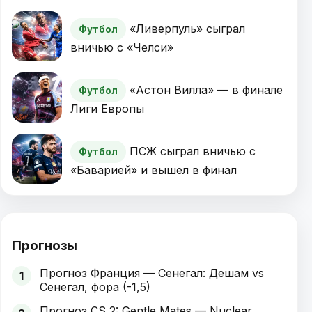
«Ливерпуль» сыграл
Футбол
вничью с «Челси»
«Астон Вилла» — в финале
Футбол
Лиги Европы
ПСЖ сыграл вничью с
Футбол
«Баварией» и вышел в финал
Прогнозы
Прогноз Франция — Сенегал: Дешам vs
1
Сенегал, фора (-1,5)
Прогноз CS 2: Gentle Mates — Nuclear