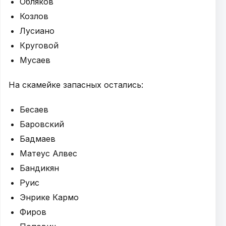
Обляков
Козлов
Лусиано
Круговой
Мусаев
На скамейке запасных остались:
Бесаев
Баровский
Бадмаев
Матеус Алвес
Бандикян
Руис
Энрике Кармо
Фиров