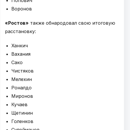
Попович
Воронов
«Ростов»
также обнародовал свою итоговую
расстановку:
Ханкич
Вахания
Сако
Чистяков
Мелехин
Роналдо
Миронов
Кучаев
Щетинин
Голенков
Сулейманов