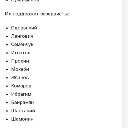
Их поддержат резервисты:
Одоевский
Лангович
Семенчук
Игнатов
Прохин
Мохеби
Жбанов
Комаров
Ибрагим
Байрамян
Шанталий
Шамонин