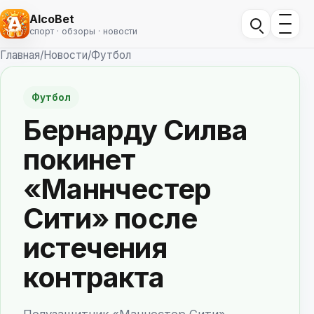
AlcoBet
спорт · обзоры · новости
Главная
/
Новости
/
Футбол
Футбол
Бернарду Силва
покинет
«Маннчестер
Сити» после
истечения
контракта
Полузащитник «Манчестер Сити»