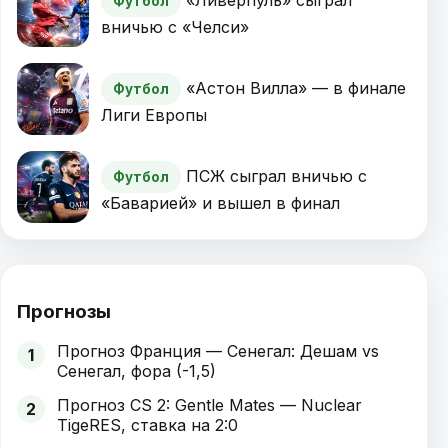
«Ливерпуль» сыграл
Футбол
вничью с «Челси»
«Астон Вилла» — в финале
Футбол
Лиги Европы
ПСЖ сыграл вничью с
Футбол
«Баварией» и вышел в финал
Прогнозы
Прогноз Франция — Сенегал: Дешам vs
1
Сенегал, фора (-1,5)
Прогноз CS 2: Gentle Mates — Nuclear
2
TigeRES, ставка на 2:0