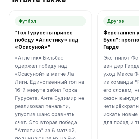
Футбол
Другое
"Гол Гурусеты принес
Ферстаппен у
победу «Атлетику» над
Булл": прогн
«Осасуной»"
Гарде
«Атлетик» Бильбао
Экс-пилот Фо
одержал победу над
ван дер Гард
«Осасуной» в матче Ла
уход Макса Ф
Лиги. Единственный гол на
из команды "
16-й минуте забил Горка
его словам, 
Гурусета. Анте Будимир не
сезон вынуди
реализовал пенальти,
четырёхкратн
упустив шанс сравнять
искать новые
счет. Это вторая победа
для побед и т
"Атлетика" за 8 матчей,
поднимающая их на 9-е