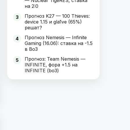
— Nuclear TigeRES, ставка
на 2:0
Прогноз K27 — 100 Thieves:
3
device 1.15 и gla1ve (65%)
решат?
Прогноз Nemesis — Infinite
4
Gaming (16.06): ставка на -1.5
в Bo3
Прогноз: Team Nemesis —
5
INFINITE, фора +1.5 на
INFINITE (bo3)