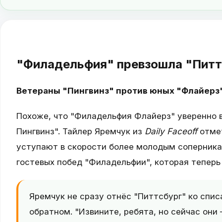
"Филадельфия" превзошла "Питт
Ветераны "Пингвинз" против юных "Флайерз"
Похоже, что "Филадельфия Флайерз" уверенно в
Пингвинз". Тайлер Яремчук из
Daily Faceoff
отмет
уступают в скорости более молодым соперникам
гостевых побед "Филадельфии", которая теперь
Яремчук не сразу отнёс "Питтсбург" ко спис
обратном. "Извините, ребята, но сейчас он