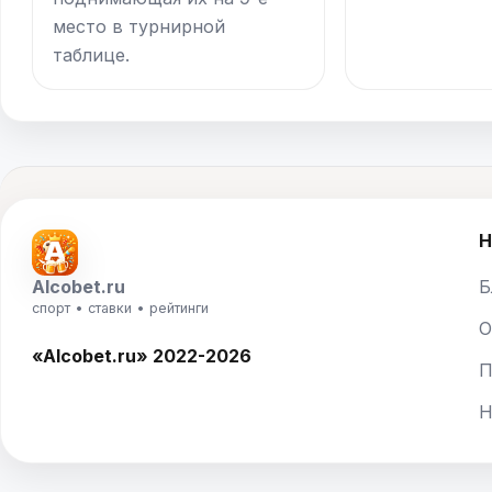
место в турнирной
таблице.
Н
Alcobet.ru
Б
спорт • ставки • рейтинги
О
«Alcobet.ru» 2022-2026
П
Н