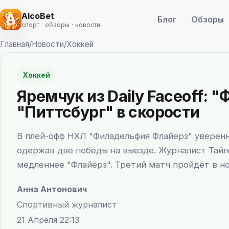
AlcoBet
Блог
Обзоры
спорт · обзоры · новости
Главная
/
Новости
/
Хоккей
Хоккей
Яремчук из Daily Faceoff:
"Питтсбург" в скорости
В плей-офф НХЛ "Филадельфия Флайерз" уверенн
одержав две победы на выезде. Журналист Тайл
медленнее "Флайерз". Третий матч пройдёт в но
Анна Антонович
Спортивный журналист
21 Апреля 22:13