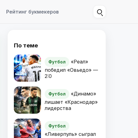
Рейтинг букмекеров
По теме
«Реал»
Футбол
победил «Овьедо» —
2:0
«Динамо»
Футбол
лишает «Краснодар»
лидерства
Футбол
«Ливерпуль» сыграл