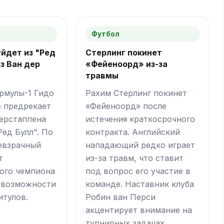
Футбол
йдет из "Ред
Стерлинг покинет
оз Ван дер
«Фейеноорд» из-за
травмы
рмулы-1 Гидо
Рахим Стерлинг покинет
е предрекает
«Фейеноорд» после
ерстаппена
истечения краткосрочного
Ред Булл". По
контракта. Английский
невзрачный
нападающий редко играет
т
из-за травм, что ставит
ого чемпиона
под вопрос его участие в
 возможности
команде. Наставник клуба
итулов.
Робин ван Перси
акцентирует внимание на
турнирных задачах.