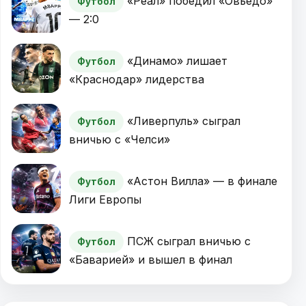
«Реал» победил «Овьедо»
Футбол
— 2:0
«Динамо» лишает
Футбол
«Краснодар» лидерства
«Ливерпуль» сыграл
Футбол
вничью с «Челси»
«Астон Вилла» — в финале
Футбол
Лиги Европы
ПСЖ сыграл вничью с
Футбол
«Баварией» и вышел в финал