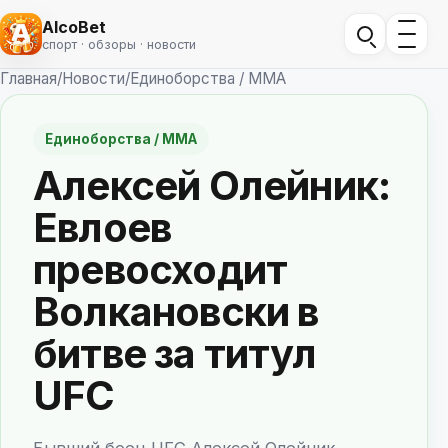
AlcoBet
спорт · обзоры · новости
Главная
/
Новости
/
Единоборства / ММА
Единоборства / ММА
Алексей Олейник:
Евлоев
превосходит
Волкановски в
битве за титул
UFC
Бывший боец UFC Алексей Олейник