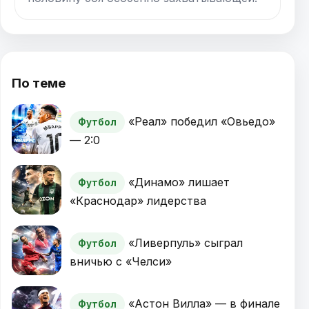
По теме
«Реал» победил «Овьедо»
Футбол
— 2:0
«Динамо» лишает
Футбол
«Краснодар» лидерства
«Ливерпуль» сыграл
Футбол
вничью с «Челси»
«Астон Вилла» — в финале
Футбол