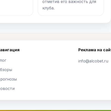
отметив его важность для
клуба.
авигация
Реклама на сай
лог
info@alcobet.ru
бзоры
рогнозы
овости