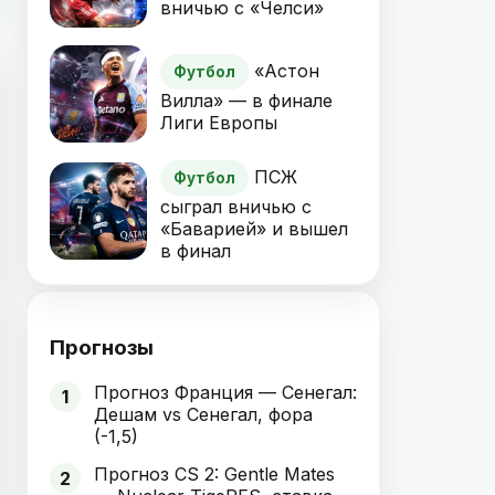
вничью с «Челси»
«Астон
Футбол
Вилла» — в финале
Лиги Европы
ПСЖ
Футбол
сыграл вничью с
«Баварией» и вышел
в финал
Прогнозы
Прогноз Франция — Сенегал:
1
Дешам vs Сенегал, фора
(-1,5)
Прогноз CS 2: Gentle Mates
2