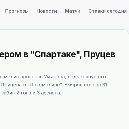
Прогнозы
Новости
Матчи
Ставки сегодня
ером в "Спартаке", Пруцев
"
отметил прогресс Умярова, подчеркнув его
 Пруцева в "Локомотиве". Умяров сыграл 31
забил 2 гола и 3 ассиста.