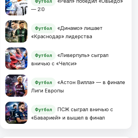
«Реал» победил «Овьедо»
Футбол
— 2:0
«Динамо» лишает
Футбол
«Краснодар» лидерства
«Ливерпуль» сыграл
Футбол
вничью с «Челси»
«Астон Вилла» — в финале
Футбол
Лиги Европы
ПСЖ сыграл вничью с
Футбол
«Баварией» и вышел в финал